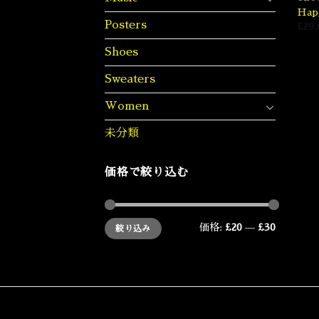
Hap
Posters
£
29.
Shoes
Sweaters
Women
未分類
価格で絞り込む
最
最
価格:
£20
—
£30
絞り込み
低
高
価
価
格
格