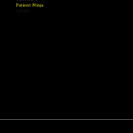
Patient Ninja
£
29.00