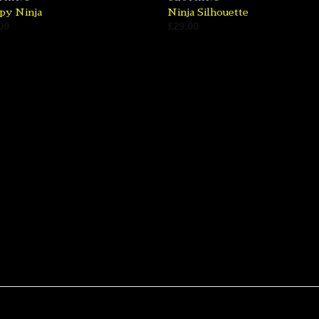
py Ninja
Ninja Silhouette
00
£
29.00