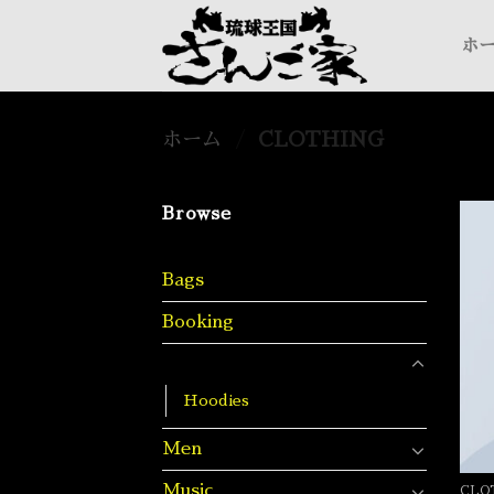
Skip
to
ホ
content
ホーム
/
CLOTHING
Browse
Bags
Booking
Clothing
Hoodies
Men
Music
CLO