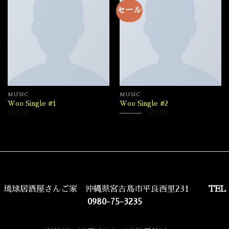
セール
MUSIC
MUSIC
Woo Single #1
Woo Single #2
元
現
£
29.00
£
29.00
£
29.00
の
在
価
の
格
価
は
格
£29.00
は
で
£29.00
し
で
た。
す。
琉球居酒屋さんご家 沖縄県宮古島市平良西里231
TEL
0980-75-3235